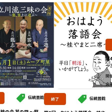
第
～
開
会
伝統芸能
伝統芸能
終了
昧の会 其の四 ～龍、