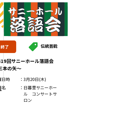
伝統芸能
終了
419回サニーホール落語会
三本の矢～
催日時
3月20日(木)
場名
日暮里サニーホー
ル コンサートサ
ロン