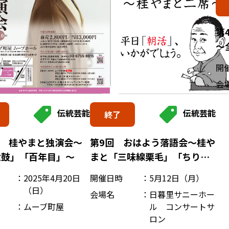
第
～
開
会
伝統芸能
伝統芸能
終了
回 桂やまと独演会～
第9回 おはよう落語会～桂や
太鼓」「百年目」～
まと「三味線栗毛」「ちりと
てちん」～
2025年4月20日
開催日時
5月12日（月）
（日）
会場名
日暮里サニーホー
ムーブ町屋
ル コンサートサ
ロン