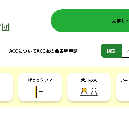
文字サ
検
ACCについて
ACC友の会
各種申請
検索
索:
ほっとタウン
荒川の人
アー