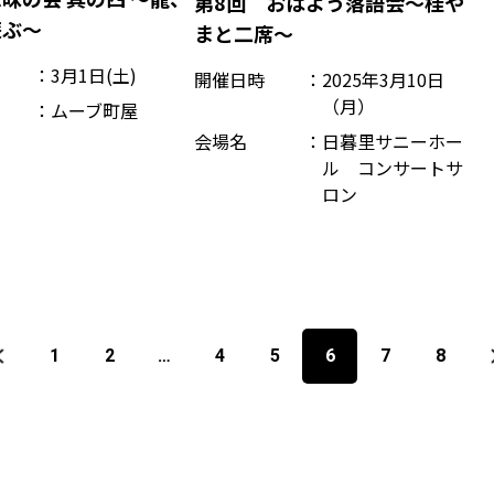
第8回 おはよう落語会～桂や
遊ぶ～
まと二席～
3月1日(土)
開催日時
2025年3月10日
（月）
ムーブ町屋
会場名
日暮里サニーホー
ル コンサートサ
ロン
1
2
…
4
5
6
7
8