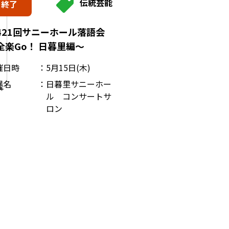
伝統芸能
終了
421回サニーホール落語会
全楽Go！ 日暮里編～
催日時
5月15日(木)
場名
日暮里サニーホー
ル コンサートサ
ロン