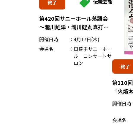
伝統芸能
終了
第420回サニーホール落語会
～瀧川鯉津・瀧川鯉丸真打直
前決起集会～
開催日時
4月17日(木)
会場名
日暮里サニーホー
ル コンサートサ
ロン
終了
第110
「火焔
開催日時
会場名