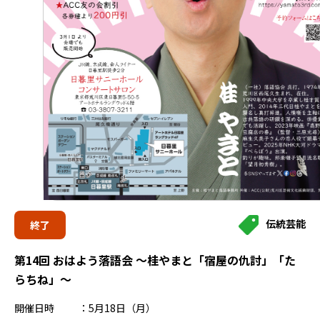
伝統芸能
終了
第14回 おはよう落語会 ～桂やまと「宿屋の仇討」「た
らちね」～
開催日時
5月18日（月）