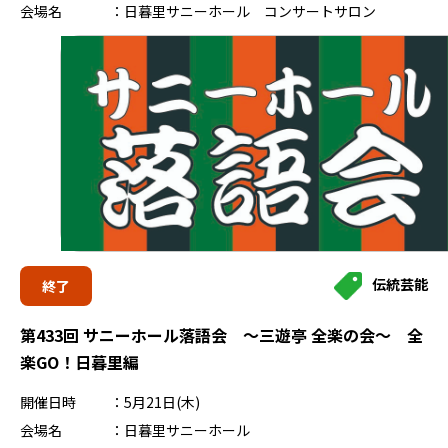
会場名
日暮里サニーホール コンサートサロン
伝統芸能
終了
第433回 サニーホール落語会 ～三遊亭 全楽の会～ 全
楽GO！日暮里編
開催日時
5月21日(木)
会場名
日暮里サニーホール