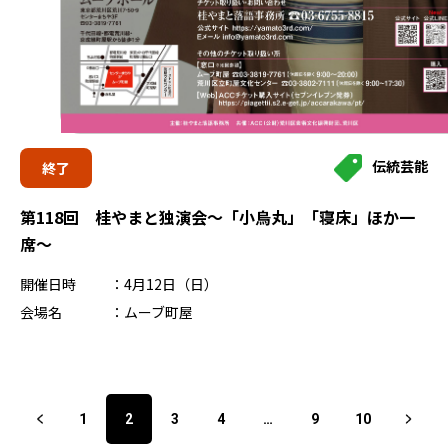
伝統芸能
終了
第118回 桂やまと独演会～「小烏丸」「寝床」ほか一
席～
開催日時
4月12日（日）
会場名
ムーブ町屋
1
2
3
4
…
9
10