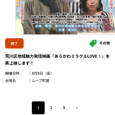
その他
終了
荒川区地域魅力発信映画『あらかわミラクルLOVE！』を
再上映します！
開催日時
8月8日（金）
会場名
ムーブ町屋
1
2
3