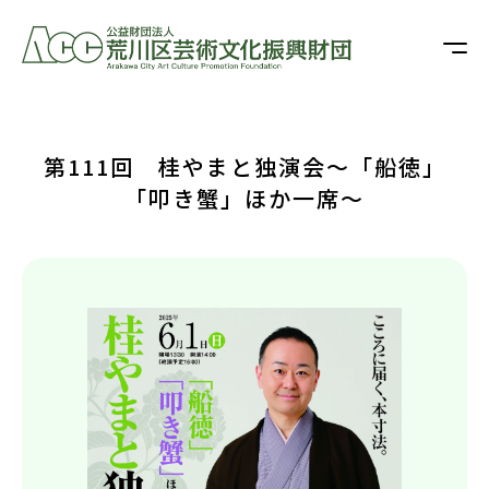
第111回 桂やまと独演会～「船徳」
「叩き蟹」ほか一席～