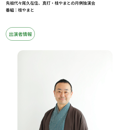
先祖代々尾久在住、真打・桂やまとの月例独演会
番組：桂やまと
出演者情報