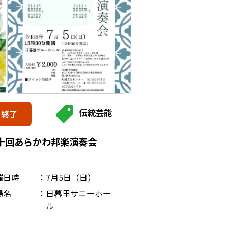
伝統芸能
終了
十回あらかわ邦楽演奏会
催日時
7月5日（日）
場名
日暮里サニーホー
ル