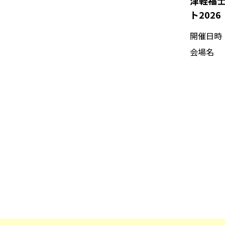
津軽福
ト202
ちのく〜
開催日時
旅路」
会場名