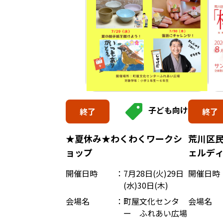
子ども向け
終了
終了
荒川区民
★夏休み★わくわくワークシ
ェルデ
ョップ
字幕付
開催日時
開催日時
7月28日(火)29日
(水)30日(木)
会場名
会場名
町屋文化センタ
ー ふれあい広場