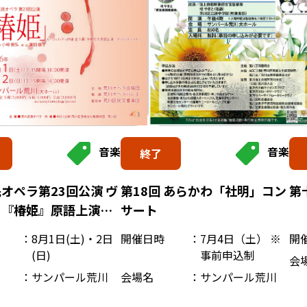
音楽
音楽
終了
第
オペラ第23回公演 ヴ
第18回 あらかわ「社明」コン
ィ『椿姫』原語上演、
サート
き
開
8月1日(土)・2日
開催日時
7月4日（土） ※
(日)
事前申込制
会
サンパール荒川
会場名
サンパール荒川