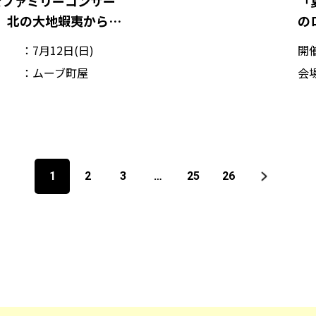
士ファミリーコンサー
「
6 北の大地蝦夷からみ
の
江戸へ 「津軽 唄の
7月12日(日)
開
ムーブ町屋
会
1
2
3
…
25
26