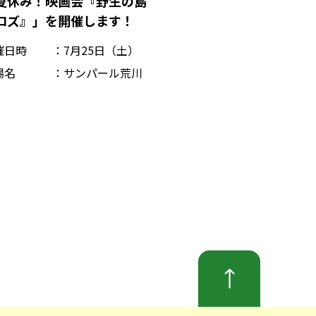
夏休み！映画会『野生の島
ロズ』」を開催します！
催日時
7月25日（土）
場名
サンパール荒川