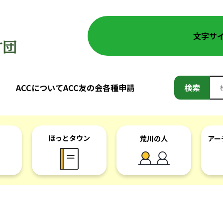
文字サ
検
ACCについて
ACC友の会
各種申請
検索
索:
ほっとタウン
荒川の人
アー