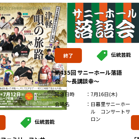
伝統芸能
終了
第435回 サニーホール落語
会 ～長講談幸～
開催日時
7月16日(木)
会場名
日暮里サニーホー
ル コンサートサ
ロン
伝統芸能