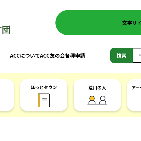
文字サ
検
ACCについて
ACC友の会
各種申請
検索
索:
ほっとタウン
荒川の人
アー