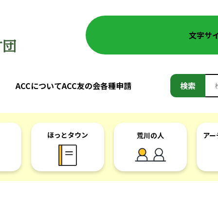
文字サ
検
ACCについて
ACC友の会
各種申請
検索
索:
ほっとタウン
荒川の人
アー