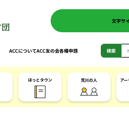
文字サ
検
ACCについて
ACC友の会
各種申請
検索
索:
ほっとタウン
荒川の人
アー