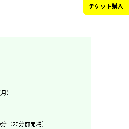
チケット購入
（月）
0分（20分前開場）