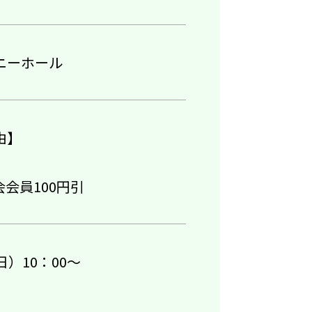
ニーホール
由】
会会員100円引
日）10：00～