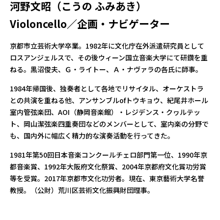
河野文昭（こうの ふみあき）
Violoncello／企画・ナビゲーター
京都市立芸術大学卒業。1982年に文化庁在外派遣研究員として
ロスアンジェルスで、その後ウィーン国立音楽大学にて研鑽を重
ねる。黒沼俊夫、Ｇ・ライトー、Ａ・ナヴァラの各氏に師事。
1984年帰国後、独奏者として各地でリサイタル、オーケストラ
との共演を重ねる他、アンサンブルofトウキョウ、紀尾井ホール
室内管弦楽団、AOI（静岡音楽館）・レジデンス・クヮルテッ
ト、岡山潔弦楽四重奏団などのメンバーとして、室内楽の分野で
も、国内外に幅広く精力的な演奏活動を行ってきた。
1981年第50回日本音楽コンクールチェロ部門第一位、1990年京
都音楽賞、1992年大阪府文化祭賞、2004年京都府文化賞功労賞
等を受賞。2017年京都市文化功労者。現在、東京藝術大学名誉
教授。（公財）荒川区芸術文化振興財団理事。