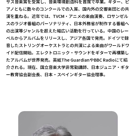
サス音楽賞を受賞し、音楽環境創造科を首席で卒業。ギター、ピ
アノともに数々のコンクールでの入賞、国内外の交響楽団との共
演を重ねる。近年では、TVCM・アニメの楽曲演奏、ロサンゼル
スのラジオ番組のパーソナリティ、日本外務省が制作する番組へ
の出演等ジャンルを超えた幅広い活動を行っている。中国のレー
ベルからアルバムをリリースし、アジア各国で発売。ドイツで録
音したストリングオーケストラとの共演による楽曲がワールドワ
イド配信開始。エレクトロニック・サウンドをギターで再構築し
たアルバムが世界発売。英紙The GuardianやBBC Radioにて紹
介される。現在、国立音楽大学非常勤講師、日本ジュニア・ギタ
ー教育協会副会長、日本・スペインギター協会理事。