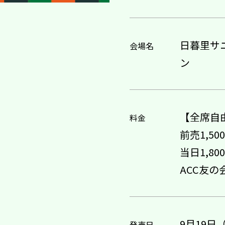
日暮里サ
会場名
ン
【全席自
料金
前売1,50
当日1,80
ACC友の
9月19日
発売日