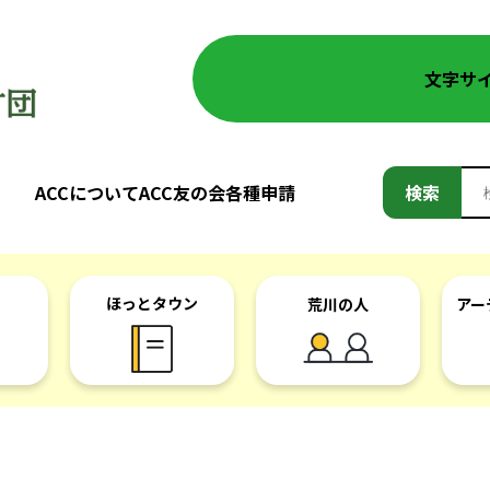
文字サ
検
ACCについて
ACC友の会
各種申請
検索
索:
ほっとタウン
荒川の人
アー