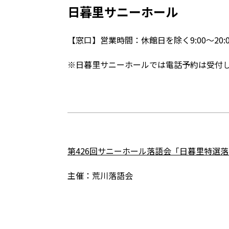
日暮里サニーホール
【窓口】営業時間：休館日を除く9:00～20:0
※日暮里サニーホールでは電話予約は受付
第426回サニーホール落語会「日暮里特選
主催：荒川落語会