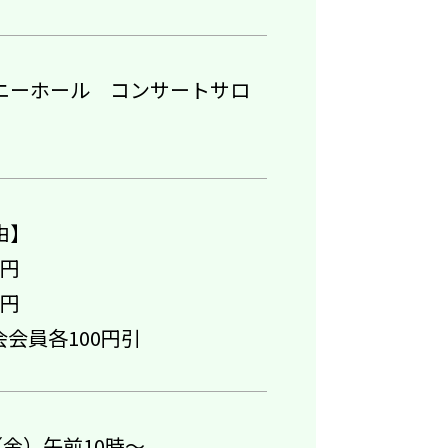
ニーホール コンサートサロ
由】
0円
0円
会会員各100円引
（金）午前10時～