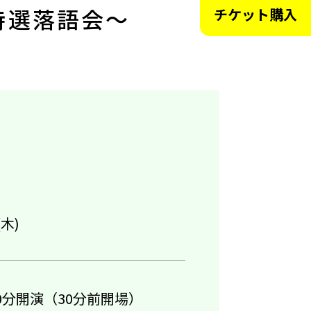
特選落語会～
チケット購入
(木)
0分開演（30分前開場）