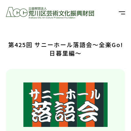
第425回 サニーホール落語会～全楽Go!
日暮里編～