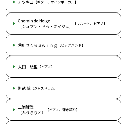
アツキヨ
【ギター、サインボーカル】
Chemin de Neige
【フルート、ピアノ】
（シュマン・ドゥ・ネイジュ）
荒川さくらＳｗｉｎｇ
【ビッグバンド】
太田 絵里
【ピアノ】
則武 諒
【ジャズドラム】
三浦鯉登
【ピアノ、弾き語り】
（みうらりと）