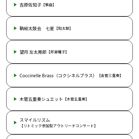
吉原佐知子
【筝曲】
鞆絵太鼓会 七星
【和太鼓】
望月 左太晃郎
【邦楽囃子】
Coccinelle Brass（コクシネルブラス）
【金管三重奏】
木管五重奏シュエット
【木管五重奏】
スマイルリズム
【リトミック参加型アウトリーチコンサート】