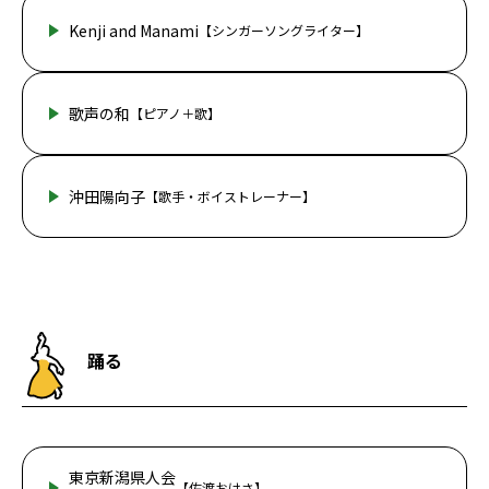
Kenji and Manami
【シンガーソングライター】
歌声の和
【ピアノ＋歌】
沖田陽向子
【歌手・ボイストレーナー】
踊る
東京新潟県人会
【佐渡おけさ】