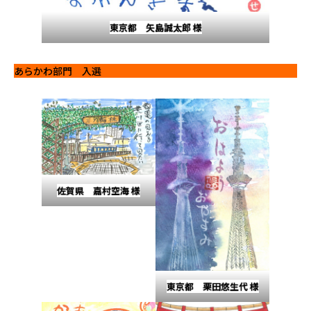
東京都 矢島誠太郎 様
あらかわ部門 入選
佐賀県 嘉村空海 様
東京都 栗田悠生代 様