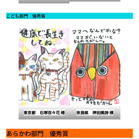
こども部門 優秀賞
東京都 石塚百々花 様
奈良県 押田美詩 様
あらかわ部門 優秀賞