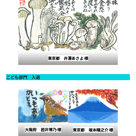
東京都 井澤あさよ 様
こども部門 入選
大阪府 岩井博乃 様
東京都 坂本晴之介 様