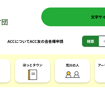
文字サ
検
ACCについて
ACC友の会
各種申請
検索
索:
ほっとタウン
荒川の人
アー